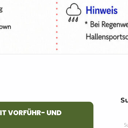
S
IT VORFÜHR- UND
Suchen n