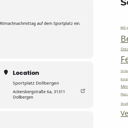
S
Mitmachnachmittag auf dem Sportplatz ein.
800 
B
Dis
F
Location
Girl
Kind
Sportplatz Dollbergen
Mis
Ackersbergstraße 6a, 31311
Platz
Dollbergen
Stra
Ve