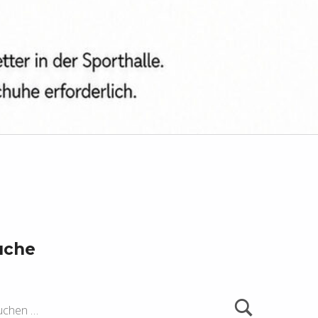
uche
ach: