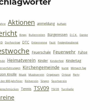
chlagwörter
Aktionen
anmeldung
Jahre
Auftakt
ericht
Bürgeressen
Bingo
Bullenreiten
D.C.K.
Danke
co
DTC
Dorfvortrag
Entenrenne
Fazit
Festgottesdienst
estwoche
Feuerwehr
Feuerschale
Fuhse
Heimatverein
Kinder
Kindertag
ande
Kinderfest
Kirchengemeinde
ervorführungen
kunst
Mimach Tag
sion Knolle
Musik
Musikverein
Orgateam
Ortsrat
Party
 der 800-Jahrfeier
Reitverein
Singen
Sportverein
TSV09
Tennis
ßenschmücken
TSV 09
Turnhalle
reine