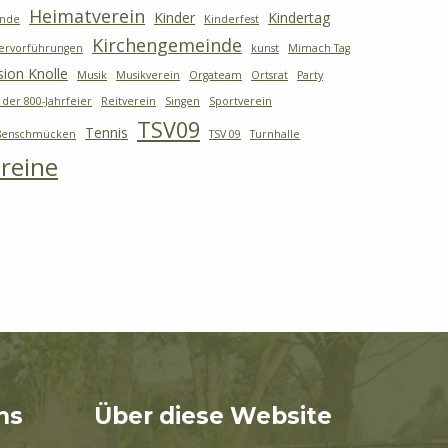
Heimatverein
Kinder
Kindertag
ande
Kinderfest
Kirchengemeinde
ervorführungen
kunst
Mimach Tag
sion Knolle
Musik
Musikverein
Orgateam
Ortsrat
Party
 der 800-Jahrfeier
Reitverein
Singen
Sportverein
TSV09
Tennis
ßenschmücken
TSV 09
Turnhalle
reine
ns
Über diese Website