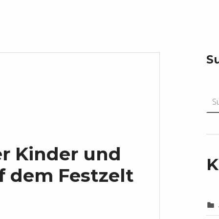
S
Suchen n
r Kinder und
K
f dem Festzelt