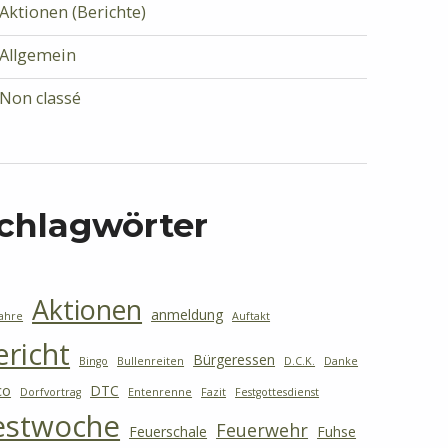
Aktionen (Berichte)
Allgemein
Non classé
chlagwörter
Aktionen
anmeldung
Jahre
Auftakt
ericht
Bürgeressen
Bingo
Bullenreiten
D.C.K.
Danke
co
DTC
Dorfvortrag
Entenrenne
Fazit
Festgottesdienst
estwoche
Feuerwehr
Feuerschale
Fuhse