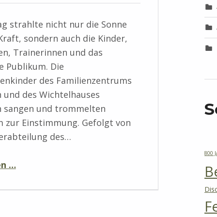
 strahlte nicht nur die Sonne
 Kraft, sondern auch die Kinder,
en, Trainerinnen und das
e Publikum. Die
tenkinder des Familienzentrums
n und des Wichtelhauses
S
n sangen und trommelten
 zur Einstimmung. Gefolgt von
ierabteilung des…
800 
en …
B
Dis
F