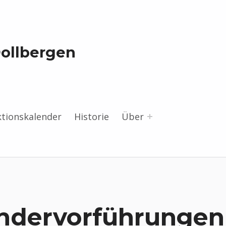
Dollbergen
ktionskalender
Historie
Über
ndervorführungen