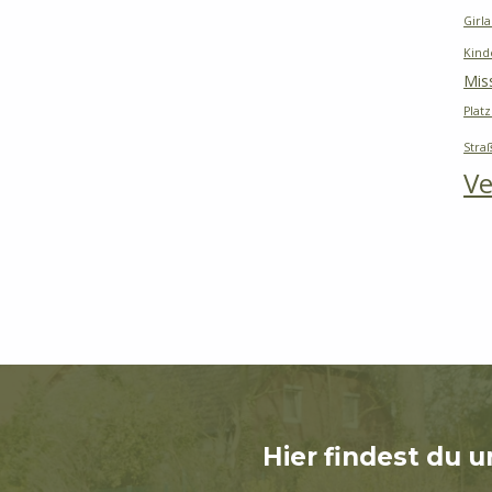
Girl
Kind
Mis
Platz
Stra
Ve
Hier findest du u