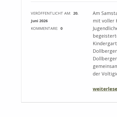
Am Samstag
VERÖFFENTLICHT AM:
20.
mit voller
Juni 2026
Jugendlich
KOMMENTARE:
0
begeistert
Kindergar
Dollberge
Dollberge
gemeinsam
der Voltig
“Vorführungen der Kinder und Jugendlichen auf dem Festzelt am Samstag”
weiterles