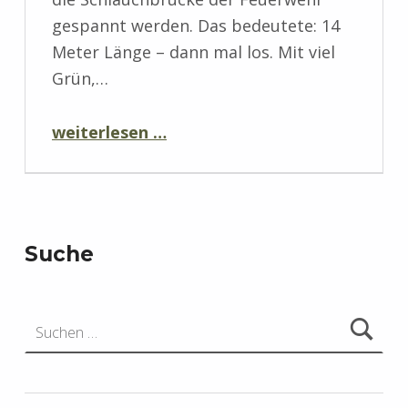
gespannt werden. Das bedeutete: 14
Meter Länge – dann mal los. Mit viel
Grün,…
“Unsere Festgirlande – auf großer Reise durch Dollbergen”
weiterlesen …
Suche
Suchen nach: