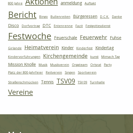
Aktionen
anmeldung
800 Jahre
Auftakt
Bericht
Bürgeressen
Bingo
Bullenreiten
D.C.K.
Danke
Disco
DTC
Dorfvortrag
Entenrenne
Fazit
Festgottesdienst
Festwoche
Feuerwehr
Feuerschale
Fuhse
Heimatverein
Kinder
Kindertag
Girlande
Kinderfest
Kirchengemeinde
Kindervorführungen
kunst
Mimach Tag
Mission Knolle
Musik
Musikverein
Orgateam
Ortsrat
Party
Platz der 800-Jahrfeier
Reitverein
Singen
Sportverein
TSV09
Tennis
Straßenschmücken
TSV 09
Turnhalle
Vereine