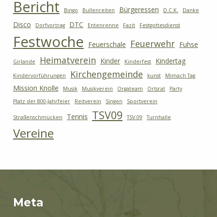
Bericht
Bürgeressen
Bingo
Bullenreiten
D.C.K.
Danke
Disco
DTC
Dorfvortrag
Entenrenne
Fazit
Festgottesdienst
Festwoche
Feuerwehr
Feuerschale
Fuhse
Heimatverein
Kinder
Kindertag
Girlande
Kinderfest
Kirchengemeinde
Kindervorführungen
kunst
Mimach Tag
Mission Knolle
Musik
Musikverein
Orgateam
Ortsrat
Party
Platz der 800-Jahrfeier
Reitverein
Singen
Sportverein
TSV09
Tennis
Straßenschmücken
TSV 09
Turnhalle
Vereine
Meta