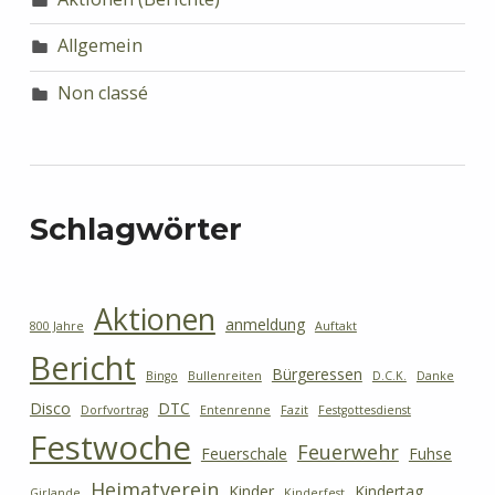
Allgemein
Non classé
Schlagwörter
Aktionen
anmeldung
800 Jahre
Auftakt
Bericht
Bürgeressen
Bingo
Bullenreiten
D.C.K.
Danke
Disco
DTC
Dorfvortrag
Entenrenne
Fazit
Festgottesdienst
Festwoche
Feuerwehr
Feuerschale
Fuhse
Heimatverein
Kinder
Kindertag
Girlande
Kinderfest