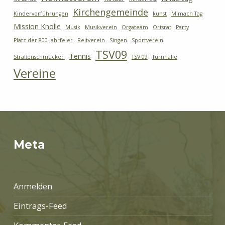
Kirchengemeinde
Kindervorführungen
kunst
Mimach Tag
Mission Knolle
Musik
Musikverein
Orgateam
Ortsrat
Party
Platz der 800-Jahrfeier
Reitverein
Singen
Sportverein
TSV09
Tennis
Straßenschmücken
TSV 09
Turnhalle
Vereine
Meta
Anmelden
Eintrags-Feed