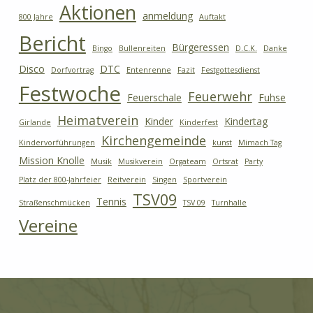
Aktionen
anmeldung
800 Jahre
Auftakt
Bericht
Bürgeressen
Bingo
Bullenreiten
D.C.K.
Danke
Disco
DTC
Dorfvortrag
Entenrenne
Fazit
Festgottesdienst
Festwoche
Feuerwehr
Feuerschale
Fuhse
Heimatverein
Kinder
Kindertag
Girlande
Kinderfest
Kirchengemeinde
Kindervorführungen
kunst
Mimach Tag
Mission Knolle
Musik
Musikverein
Orgateam
Ortsrat
Party
Platz der 800-Jahrfeier
Reitverein
Singen
Sportverein
TSV09
Tennis
Straßenschmücken
TSV 09
Turnhalle
Vereine