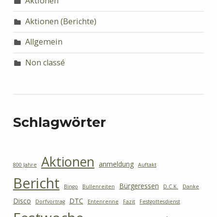
Aktionen
Aktionen (Berichte)
Allgemein
Non classé
Schlagwörter
Aktionen
anmeldung
800 Jahre
Auftakt
Bericht
Bürgeressen
Bingo
Bullenreiten
D.C.K.
Danke
Disco
DTC
Dorfvortrag
Entenrenne
Fazit
Festgottesdienst