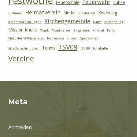
Festwoche
Feuerwehr
Feuerschale
Fuhse
Heimatverein
Kinder
Kindertag
Girlande
Kinderfest
Kirchengemeinde
Kindervorführungen
kunst
Mimach Tag
Mission Knolle
Musik
Musikverein
Orgateam
Ortsrat
Party
Platz der 800-Jahrfeier
Reitverein
Singen
Sportverein
TSV09
Tennis
Straßenschmücken
TSV 09
Turnhalle
Vereine
Meta
Anmelden