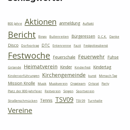
Aktionen
anmeldung
800 Jahre
Auftakt
Bericht
Bürgeressen
Bingo
Bullenreiten
D.C.K.
Danke
Disco
DTC
Dorfvortrag
Entenrenne
Fazit
Festgottesdienst
Festwoche
Feuerwehr
Feuerschale
Fuhse
Heimatverein
Kinder
Kindertag
Girlande
Kinderfest
Kirchengemeinde
Kindervorführungen
kunst
Mimach Tag
Mission Knolle
Musik
Musikverein
Orgateam
Ortsrat
Party
Platz der 800-Jahrfeier
Reitverein
Singen
Sportverein
TSV09
Tennis
Straßenschmücken
TSV 09
Turnhalle
Vereine