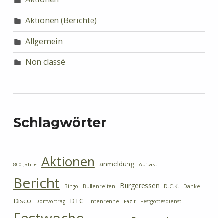
Aktionen (Berichte)
Allgemein
Non classé
Schlagwörter
Aktionen
anmeldung
800 Jahre
Auftakt
Bericht
Bürgeressen
Bingo
Bullenreiten
D.C.K.
Danke
Disco
DTC
Dorfvortrag
Entenrenne
Fazit
Festgottesdienst