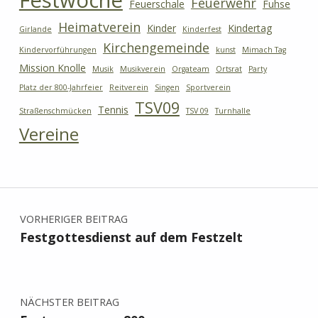
Festwoche
Feuerwehr
Feuerschale
Fuhse
Heimatverein
Kinder
Kindertag
Girlande
Kinderfest
Kirchengemeinde
Kindervorführungen
kunst
Mimach Tag
Mission Knolle
Musik
Musikverein
Orgateam
Ortsrat
Party
Platz der 800-Jahrfeier
Reitverein
Singen
Sportverein
TSV09
Tennis
Straßenschmücken
TSV 09
Turnhalle
Vereine
Beitragsnavigation
VORHERIGER BEITRAG
Festgottesdienst auf dem Festzelt
NÄCHSTER BEITRAG