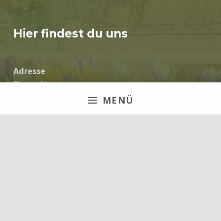
Hier findest du uns
Adresse
Blaues Haus
Alte Dorfstraße 21
MENÜ
31311 Dollbergen
Impressum
Termine werden in unserer WhatsApp Gruppe
geplant.
Über diese Website