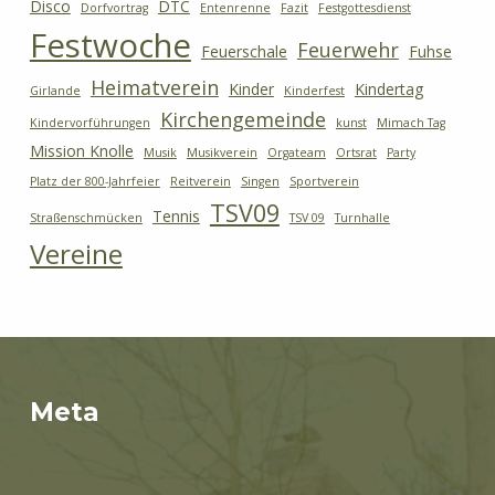
Disco
DTC
Dorfvortrag
Entenrenne
Fazit
Festgottesdienst
Festwoche
Feuerwehr
Feuerschale
Fuhse
Heimatverein
Kinder
Kindertag
Girlande
Kinderfest
Kirchengemeinde
Kindervorführungen
kunst
Mimach Tag
Mission Knolle
Musik
Musikverein
Orgateam
Ortsrat
Party
Platz der 800-Jahrfeier
Reitverein
Singen
Sportverein
TSV09
Tennis
Straßenschmücken
TSV 09
Turnhalle
Vereine
Meta