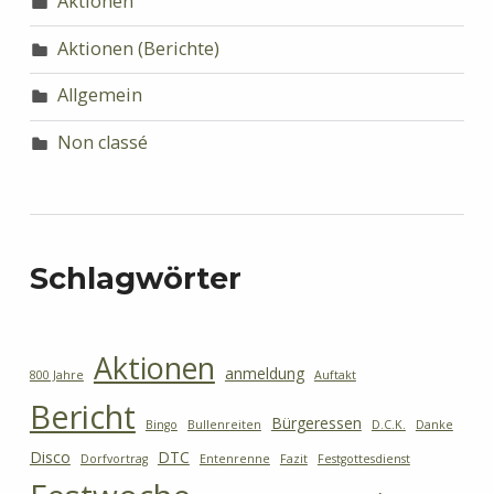
Aktionen
Aktionen (Berichte)
Allgemein
Non classé
Schlagwörter
Aktionen
anmeldung
800 Jahre
Auftakt
Bericht
Bürgeressen
Bingo
Bullenreiten
D.C.K.
Danke
Disco
DTC
Dorfvortrag
Entenrenne
Fazit
Festgottesdienst