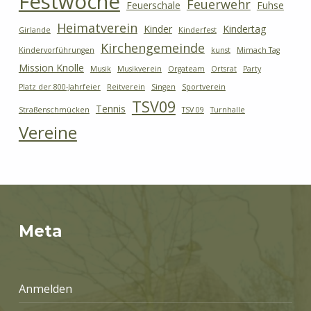
Festwoche
Feuerwehr
Feuerschale
Fuhse
Heimatverein
Kinder
Kindertag
Girlande
Kinderfest
Kirchengemeinde
Kindervorführungen
kunst
Mimach Tag
Mission Knolle
Musik
Musikverein
Orgateam
Ortsrat
Party
Platz der 800-Jahrfeier
Reitverein
Singen
Sportverein
TSV09
Tennis
Straßenschmücken
TSV 09
Turnhalle
Vereine
Meta
Anmelden