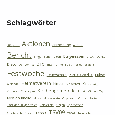
Schlagwörter
Aktionen
anmeldung
800 Jahre
Auftakt
Bericht
Bürgeressen
Bingo
Bullenreiten
D.C.K.
Danke
Disco
DTC
Dorfvortrag
Entenrenne
Fazit
Festgottesdienst
Festwoche
Feuerwehr
Feuerschale
Fuhse
Heimatverein
Kinder
Kindertag
Girlande
Kinderfest
Kirchengemeinde
Kindervorführungen
kunst
Mimach Tag
Mission Knolle
Musik
Musikverein
Orgateam
Ortsrat
Party
Platz der 800-Jahrfeier
Reitverein
Singen
Sportverein
TSV09
Tennis
Straßenschmücken
TSV 09
Turnhalle